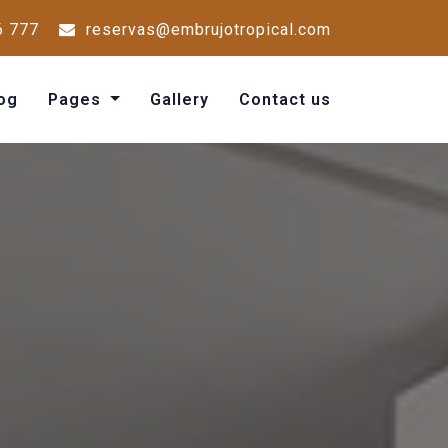
6 777
reservas@embrujotropical.com
og
Pages
Gallery
Contact us