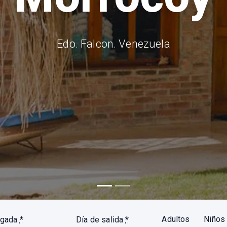
Edo. Falcon. Venezu
Adultos
Niños
legada
*
Día de salida
*