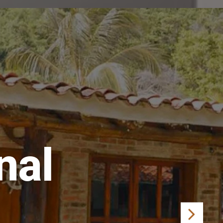
cional
coy