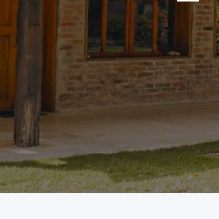
Nex
ela