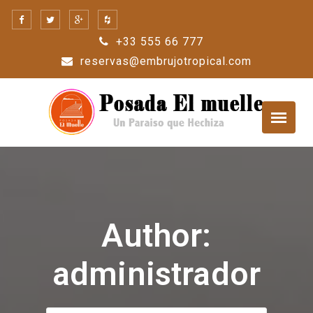
Skip
to
+33 555 66 777
content
reservas@embrujotropical.com
Author:
administrador